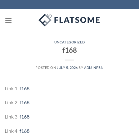
Skip
to
content
UNCATEGORIZED
f168
POSTED ON
JULY 5, 2026
BY
ADMINPBN
Link 1:
f168
Link 2:
f168
Link 3:
f168
Link 4:
f168