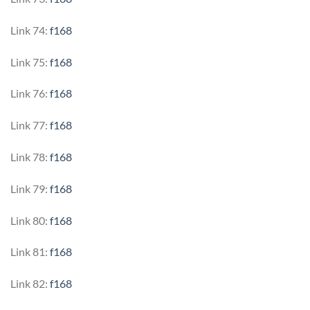
Link 74:
f168
Link 75:
f168
Link 76:
f168
Link 77:
f168
Link 78:
f168
Link 79:
f168
Link 80:
f168
Link 81:
f168
Link 82:
f168