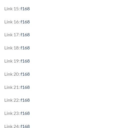
Link 15:
f168
Link 16:
f168
Link 17:
f168
Link 18:
f168
Link 19:
f168
Link 20:
f168
Link 21:
f168
Link 22:
f168
Link 23:
f168
Link 24:
f168