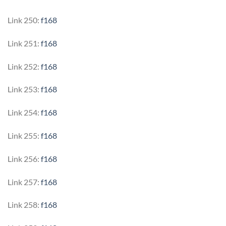
Link 250:
f168
Link 251:
f168
Link 252:
f168
Link 253:
f168
Link 254:
f168
Link 255:
f168
Link 256:
f168
Link 257:
f168
Link 258:
f168