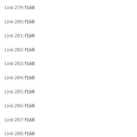
Link 279:
f168
Link 280:
f168
Link 281:
f168
Link 282:
f168
Link 283:
f168
Link 284:
f168
Link 285:
f168
Link 286:
f168
Link 287:
f168
Link 288:
f168