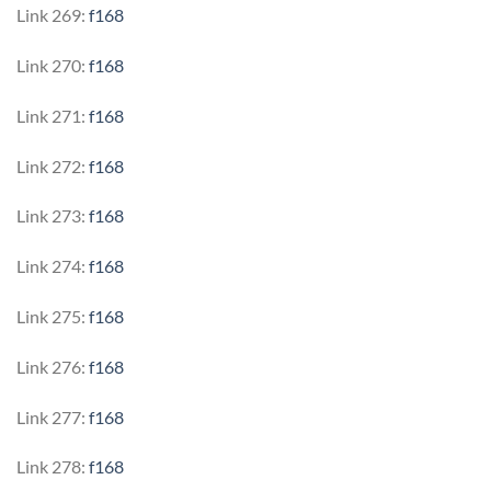
Link 269:
f168
Link 270:
f168
Link 271:
f168
Link 272:
f168
Link 273:
f168
Link 274:
f168
Link 275:
f168
Link 276:
f168
Link 277:
f168
Link 278:
f168