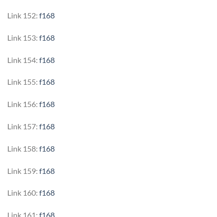
Link 152:
f168
Link 153:
f168
Link 154:
f168
Link 155:
f168
Link 156:
f168
Link 157:
f168
Link 158:
f168
Link 159:
f168
Link 160:
f168
Link 161:
f168