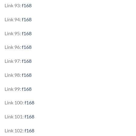
Link 93:
f168
Link 94:
f168
Link 95:
f168
Link 96:
f168
Link 97:
f168
Link 98:
f168
Link 99:
f168
Link 100:
f168
Link 101:
f168
Link 102:
f168