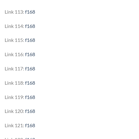
Link 113:
f168
Link 114:
f168
Link 115:
f168
Link 116:
f168
Link 117:
f168
Link 118:
f168
Link 119:
f168
Link 120:
f168
Link 121:
f168