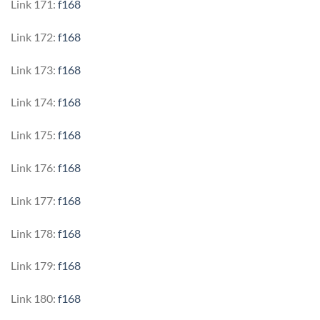
Link 171:
f168
Link 172:
f168
Link 173:
f168
Link 174:
f168
Link 175:
f168
Link 176:
f168
Link 177:
f168
Link 178:
f168
Link 179:
f168
Link 180:
f168