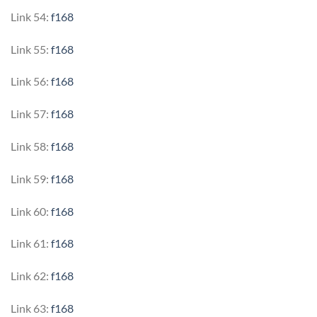
Link 54:
f168
Link 55:
f168
Link 56:
f168
Link 57:
f168
Link 58:
f168
Link 59:
f168
Link 60:
f168
Link 61:
f168
Link 62:
f168
Link 63:
f168