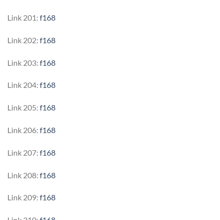
Link 201:
f168
Link 202:
f168
Link 203:
f168
Link 204:
f168
Link 205:
f168
Link 206:
f168
Link 207:
f168
Link 208:
f168
Link 209:
f168
Link 210:
f168