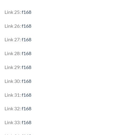
Link 25:
f168
Link 26:
f168
Link 27:
f168
Link 28:
f168
Link 29:
f168
Link 30:
f168
Link 31:
f168
Link 32:
f168
Link 33:
f168