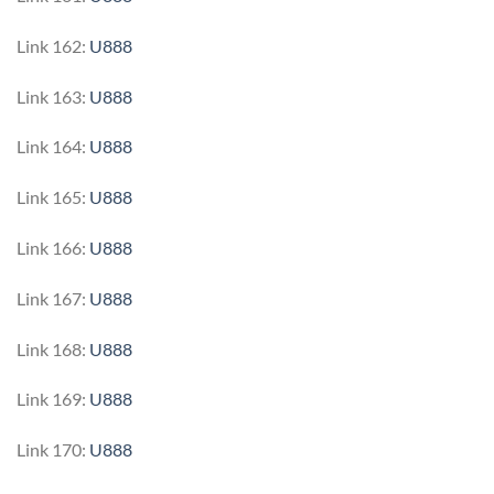
Link 162:
U888
Link 163:
U888
Link 164:
U888
Link 165:
U888
Link 166:
U888
Link 167:
U888
Link 168:
U888
Link 169:
U888
Link 170:
U888