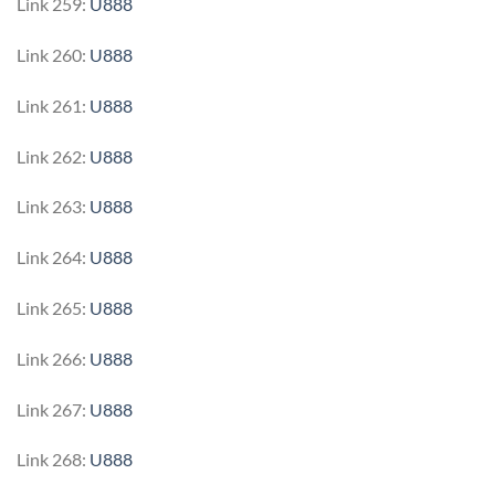
Link 259:
U888
Link 260:
U888
Link 261:
U888
Link 262:
U888
Link 263:
U888
Link 264:
U888
Link 265:
U888
Link 266:
U888
Link 267:
U888
Link 268:
U888