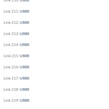
Link 211:
U888
Link 212:
U888
Link 213:
U888
Link 214:
U888
Link 215:
U888
Link 216:
U888
Link 217:
U888
Link 218:
U888
Link 219:
U888