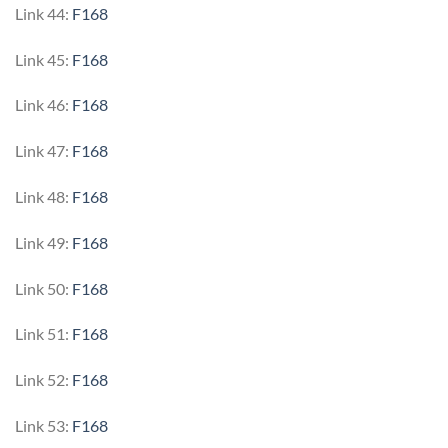
Link 44:
F168
Link 45:
F168
Link 46:
F168
Link 47:
F168
Link 48:
F168
Link 49:
F168
Link 50:
F168
Link 51:
F168
Link 52:
F168
Link 53:
F168