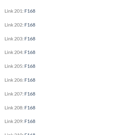
Link 201:
F168
Link 202:
F168
Link 203:
F168
Link 204:
F168
Link 205:
F168
Link 206:
F168
Link 207:
F168
Link 208:
F168
Link 209:
F168
Link 210:
F168