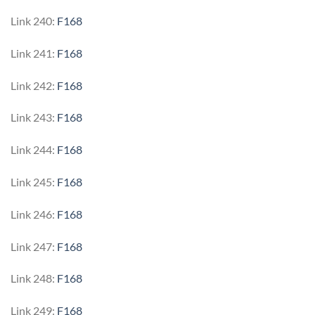
Link 240:
F168
Link 241:
F168
Link 242:
F168
Link 243:
F168
Link 244:
F168
Link 245:
F168
Link 246:
F168
Link 247:
F168
Link 248:
F168
Link 249:
F168