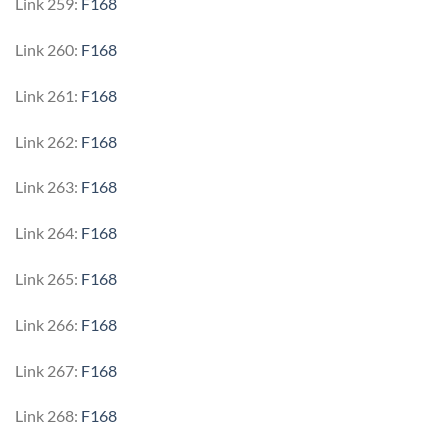
Link 259:
F168
Link 260:
F168
Link 261:
F168
Link 262:
F168
Link 263:
F168
Link 264:
F168
Link 265:
F168
Link 266:
F168
Link 267:
F168
Link 268:
F168