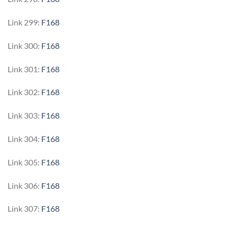
Link 299:
F168
Link 300:
F168
Link 301:
F168
Link 302:
F168
Link 303:
F168
Link 304:
F168
Link 305:
F168
Link 306:
F168
Link 307:
F168