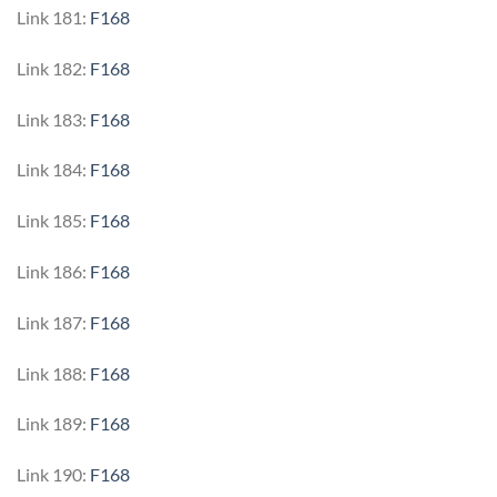
Link 181:
F168
Link 182:
F168
Link 183:
F168
Link 184:
F168
Link 185:
F168
Link 186:
F168
Link 187:
F168
Link 188:
F168
Link 189:
F168
Link 190:
F168