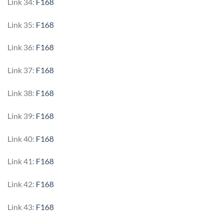
Link 34:
F168
Link 35:
F168
Link 36:
F168
Link 37:
F168
Link 38:
F168
Link 39:
F168
Link 40:
F168
Link 41:
F168
Link 42:
F168
Link 43:
F168