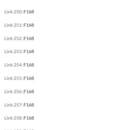
Link 250:
F168
Link 251:
F168
Link 252:
F168
Link 253:
F168
Link 254:
F168
Link 255:
F168
Link 256:
F168
Link 257:
F168
Link 258:
F168