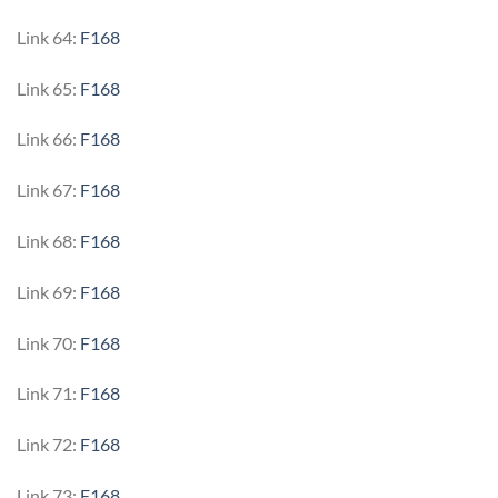
Link 64:
F168
Link 65:
F168
Link 66:
F168
Link 67:
F168
Link 68:
F168
Link 69:
F168
Link 70:
F168
Link 71:
F168
Link 72:
F168
Link 73:
F168