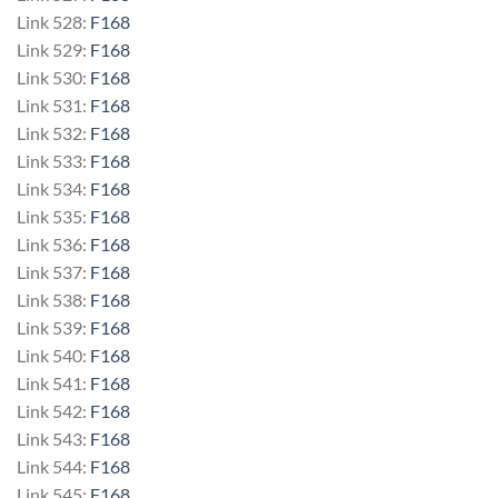
Link 528:
F168
Link 529:
F168
Link 530:
F168
Link 531:
F168
Link 532:
F168
Link 533:
F168
Link 534:
F168
Link 535:
F168
Link 536:
F168
Link 537:
F168
Link 538:
F168
Link 539:
F168
Link 540:
F168
Link 541:
F168
Link 542:
F168
Link 543:
F168
Link 544:
F168
Link 545:
F168