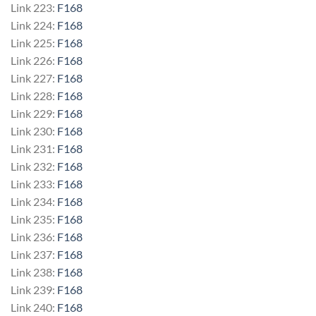
Link 223:
F168
Link 224:
F168
Link 225:
F168
Link 226:
F168
Link 227:
F168
Link 228:
F168
Link 229:
F168
Link 230:
F168
Link 231:
F168
Link 232:
F168
Link 233:
F168
Link 234:
F168
Link 235:
F168
Link 236:
F168
Link 237:
F168
Link 238:
F168
Link 239:
F168
Link 240:
F168