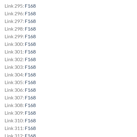
Link 295:
F168
Link 296:
F168
Link 297:
F168
Link 298:
F168
Link 299:
F168
Link 300:
F168
Link 301:
F168
Link 302:
F168
Link 303:
F168
Link 304:
F168
Link 305:
F168
Link 306:
F168
Link 307:
F168
Link 308:
F168
Link 309:
F168
Link 310:
F168
Link 311:
F168
Link 312:
F168