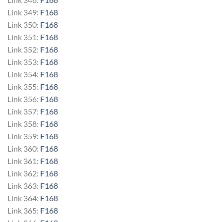
Link 349:
F168
Link 350:
F168
Link 351:
F168
Link 352:
F168
Link 353:
F168
Link 354:
F168
Link 355:
F168
Link 356:
F168
Link 357:
F168
Link 358:
F168
Link 359:
F168
Link 360:
F168
Link 361:
F168
Link 362:
F168
Link 363:
F168
Link 364:
F168
Link 365:
F168