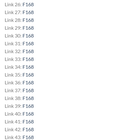
Link 26:
F168
Link 27:
F168
Link 28:
F168
Link 29:
F168
Link 30:
F168
Link 31:
F168
Link 32:
F168
Link 33:
F168
Link 34:
F168
Link 35:
F168
Link 36:
F168
Link 37:
F168
Link 38:
F168
Link 39:
F168
Link 40:
F168
Link 41:
F168
Link 42:
F168
Link 43:
F168