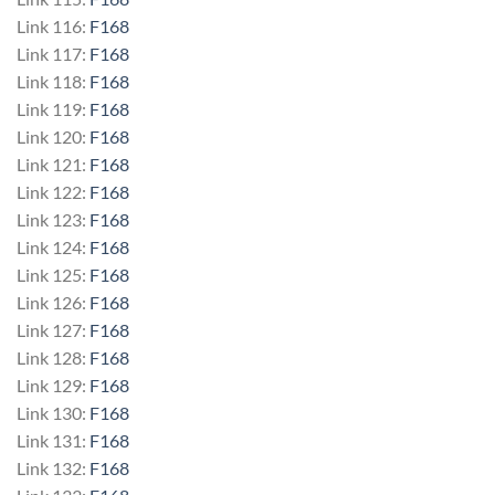
Link 116:
F168
Link 117:
F168
Link 118:
F168
Link 119:
F168
Link 120:
F168
Link 121:
F168
Link 122:
F168
Link 123:
F168
Link 124:
F168
Link 125:
F168
Link 126:
F168
Link 127:
F168
Link 128:
F168
Link 129:
F168
Link 130:
F168
Link 131:
F168
Link 132:
F168