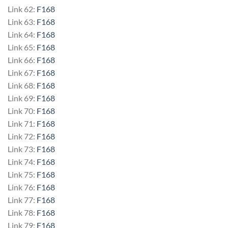
Link 62:
F168
Link 63:
F168
Link 64:
F168
Link 65:
F168
Link 66:
F168
Link 67:
F168
Link 68:
F168
Link 69:
F168
Link 70:
F168
Link 71:
F168
Link 72:
F168
Link 73:
F168
Link 74:
F168
Link 75:
F168
Link 76:
F168
Link 77:
F168
Link 78:
F168
Link 79:
F168