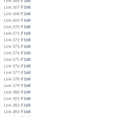
Link 366:
F168
Link 367:
F168
Link 368:
F168
Link 369:
F168
Link 370:
F168
Link 371:
F168
Link 372:
F168
Link 373:
F168
Link 374:
F168
Link 375:
F168
Link 376:
F168
Link 377:
F168
Link 378:
F168
Link 379:
F168
Link 380:
F168
Link 381:
F168
Link 382:
F168
Link 383:
F168