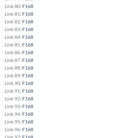
Link 80:
F168
Link 81:
F168
Link 82:
F168
Link 83:
F168
Link 84:
F168
Link 85:
F168
Link 86:
F168
Link 87:
F168
Link 88:
F168
Link 89:
F168
Link 90:
F168
Link 91:
F168
Link 92:
F168
Link 93:
F168
Link 94:
F168
Link 95:
F168
Link 96:
F168
Link 97:
F168