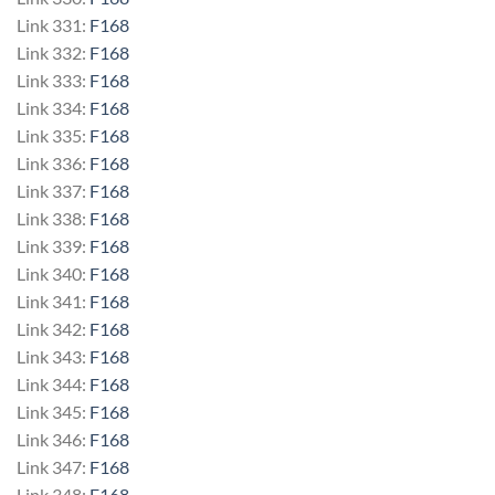
Link 331:
F168
Link 332:
F168
Link 333:
F168
Link 334:
F168
Link 335:
F168
Link 336:
F168
Link 337:
F168
Link 338:
F168
Link 339:
F168
Link 340:
F168
Link 341:
F168
Link 342:
F168
Link 343:
F168
Link 344:
F168
Link 345:
F168
Link 346:
F168
Link 347:
F168
Link 348:
F168