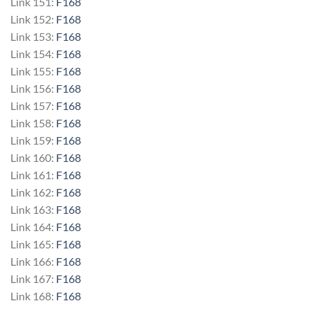
Link 151:
F168
Link 152:
F168
Link 153:
F168
Link 154:
F168
Link 155:
F168
Link 156:
F168
Link 157:
F168
Link 158:
F168
Link 159:
F168
Link 160:
F168
Link 161:
F168
Link 162:
F168
Link 163:
F168
Link 164:
F168
Link 165:
F168
Link 166:
F168
Link 167:
F168
Link 168:
F168