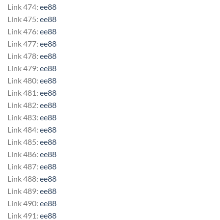
Link 474:
ee88
Link 475:
ee88
Link 476:
ee88
Link 477:
ee88
Link 478:
ee88
Link 479:
ee88
Link 480:
ee88
Link 481:
ee88
Link 482:
ee88
Link 483:
ee88
Link 484:
ee88
Link 485:
ee88
Link 486:
ee88
Link 487:
ee88
Link 488:
ee88
Link 489:
ee88
Link 490:
ee88
Link 491:
ee88