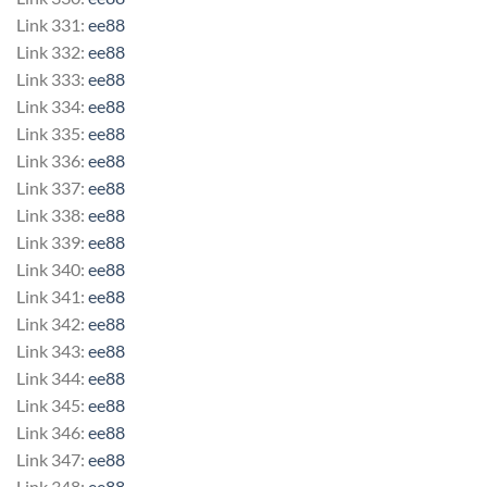
Link 331:
ee88
Link 332:
ee88
Link 333:
ee88
Link 334:
ee88
Link 335:
ee88
Link 336:
ee88
Link 337:
ee88
Link 338:
ee88
Link 339:
ee88
Link 340:
ee88
Link 341:
ee88
Link 342:
ee88
Link 343:
ee88
Link 344:
ee88
Link 345:
ee88
Link 346:
ee88
Link 347:
ee88
Link 348:
ee88