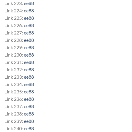
Link 223:
ee88
Link 224:
ee88
Link 225:
ee88
Link 226:
ee88
Link 227:
ee88
Link 228:
ee88
Link 229:
ee88
Link 230:
ee88
Link 231:
ee88
Link 232:
ee88
Link 233:
ee88
Link 234:
ee88
Link 235:
ee88
Link 236:
ee88
Link 237:
ee88
Link 238:
ee88
Link 239:
ee88
Link 240:
ee88