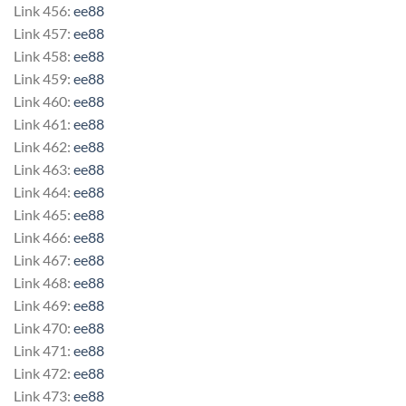
Link 456:
ee88
Link 457:
ee88
Link 458:
ee88
Link 459:
ee88
Link 460:
ee88
Link 461:
ee88
Link 462:
ee88
Link 463:
ee88
Link 464:
ee88
Link 465:
ee88
Link 466:
ee88
Link 467:
ee88
Link 468:
ee88
Link 469:
ee88
Link 470:
ee88
Link 471:
ee88
Link 472:
ee88
Link 473:
ee88