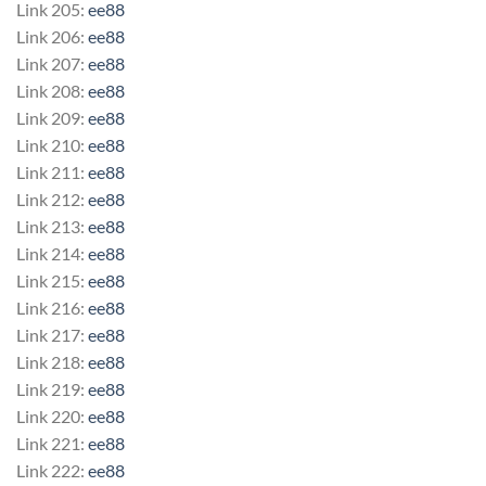
Link 205:
ee88
Link 206:
ee88
Link 207:
ee88
Link 208:
ee88
Link 209:
ee88
Link 210:
ee88
Link 211:
ee88
Link 212:
ee88
Link 213:
ee88
Link 214:
ee88
Link 215:
ee88
Link 216:
ee88
Link 217:
ee88
Link 218:
ee88
Link 219:
ee88
Link 220:
ee88
Link 221:
ee88
Link 222:
ee88