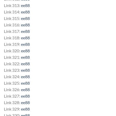
Link 313:
ee88
Link 314:
ee88
Link 315:
ee88
Link 316:
ee88
Link 317:
ee88
Link 318:
ee88
Link 319:
ee88
Link 320:
ee88
Link 321:
ee88
Link 322:
ee88
Link 323:
ee88
Link 324:
ee88
Link 325:
ee88
Link 326:
ee88
Link 327:
ee88
Link 328:
ee88
Link 329:
ee88
Link 330:
ee88