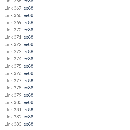
Link 366:
ee88
Link 367:
ee88
Link 368:
ee88
Link 369:
ee88
Link 370:
ee88
Link 371:
ee88
Link 372:
ee88
Link 373:
ee88
Link 374:
ee88
Link 375:
ee88
Link 376:
ee88
Link 377:
ee88
Link 378:
ee88
Link 379:
ee88
Link 380:
ee88
Link 381:
ee88
Link 382:
ee88
Link 383:
ee88