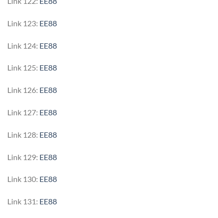
Link 122:
EE88
Link 123:
EE88
Link 124:
EE88
Link 125:
EE88
Link 126:
EE88
Link 127:
EE88
Link 128:
EE88
Link 129:
EE88
Link 130:
EE88
Link 131:
EE88