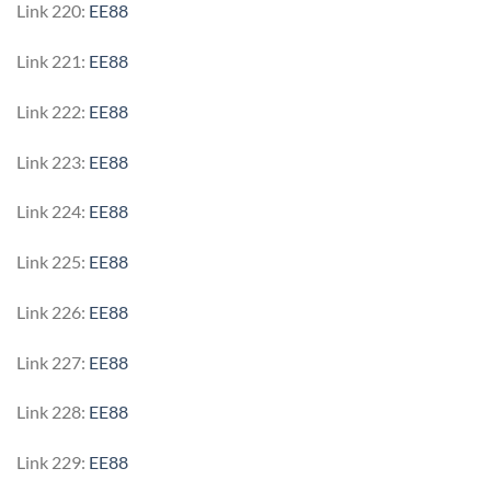
Link 220:
EE88
Link 221:
EE88
Link 222:
EE88
Link 223:
EE88
Link 224:
EE88
Link 225:
EE88
Link 226:
EE88
Link 227:
EE88
Link 228:
EE88
Link 229:
EE88