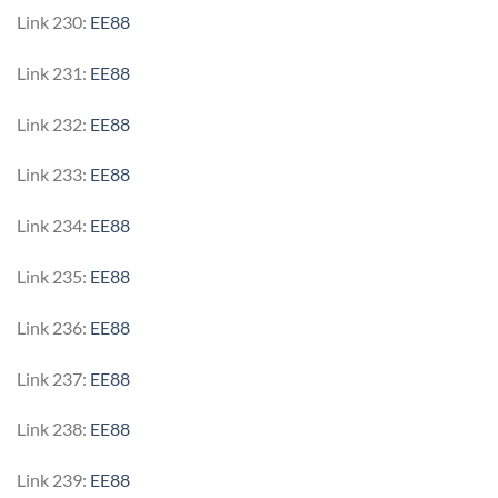
Link 230:
EE88
Link 231:
EE88
Link 232:
EE88
Link 233:
EE88
Link 234:
EE88
Link 235:
EE88
Link 236:
EE88
Link 237:
EE88
Link 238:
EE88
Link 239:
EE88