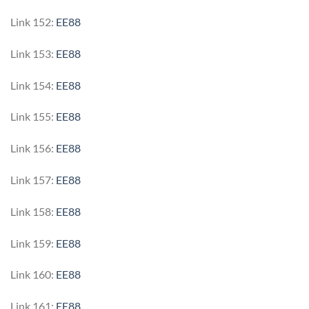
Link 152:
EE88
Link 153:
EE88
Link 154:
EE88
Link 155:
EE88
Link 156:
EE88
Link 157:
EE88
Link 158:
EE88
Link 159:
EE88
Link 160:
EE88
Link 161:
EE88