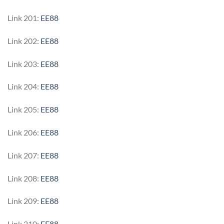
Link 201:
EE88
Link 202:
EE88
Link 203:
EE88
Link 204:
EE88
Link 205:
EE88
Link 206:
EE88
Link 207:
EE88
Link 208:
EE88
Link 209:
EE88
Link 210:
EE88