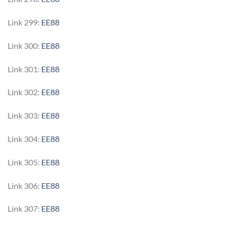
Link 299:
EE88
Link 300:
EE88
Link 301:
EE88
Link 302:
EE88
Link 303:
EE88
Link 304:
EE88
Link 305:
EE88
Link 306:
EE88
Link 307:
EE88