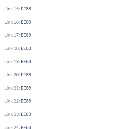
Link 15:
EE88
Link 16:
EE88
Link 17:
EE88
Link 18:
EE88
Link 19:
EE88
Link 20:
EE88
Link 21:
EE88
Link 22:
EE88
Link 23:
EE88
Link 24:
EE88