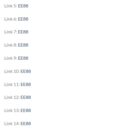
Link 5:
EE88
Link 6:
EE88
Link 7:
EE88
Link 8:
EE88
Link 9:
EE88
Link 10:
EE88
Link 11:
EE88
Link 12:
EE88
Link 13:
EE88
Link 14:
EE88