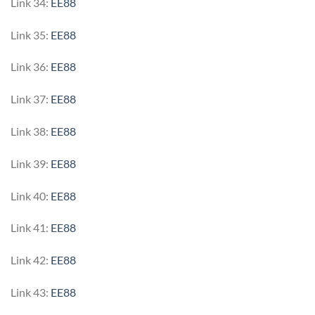
Link 34:
EE88
Link 35:
EE88
Link 36:
EE88
Link 37:
EE88
Link 38:
EE88
Link 39:
EE88
Link 40:
EE88
Link 41:
EE88
Link 42:
EE88
Link 43:
EE88