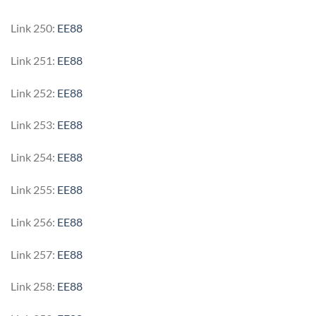
Link 250:
EE88
Link 251:
EE88
Link 252:
EE88
Link 253:
EE88
Link 254:
EE88
Link 255:
EE88
Link 256:
EE88
Link 257:
EE88
Link 258:
EE88