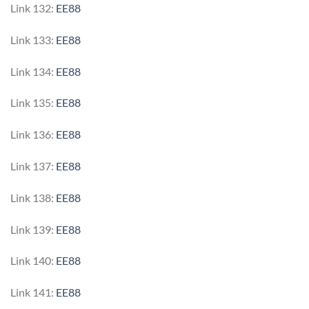
Link 132:
EE88
Link 133:
EE88
Link 134:
EE88
Link 135:
EE88
Link 136:
EE88
Link 137:
EE88
Link 138:
EE88
Link 139:
EE88
Link 140:
EE88
Link 141:
EE88